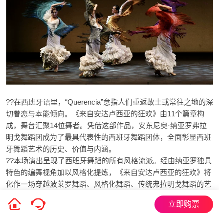
??在西班牙语里，“Querencia”意指人们重返故土或常往之地的深
切眷恋与本能倾向。《来自安达卢西亚的狂欢》由11个篇章构
成，舞台汇聚14位舞者。凭借这部作品，安东尼奥·纳亚罗弗拉
明戈舞蹈团成为了最具代表性的西班牙舞蹈团体，全面彰显西班
牙舞蹈艺术的历史、价值与内涵。
??本场演出呈现了西班牙舞蹈的所有风格流派。经由纳亚罗独具
特色的编舞视角加以风格化提炼，《来自安达卢西亚的狂欢》将
化作一场穿越波莱罗舞蹈、风格化舞蹈、传统弗拉明戈舞蹈的艺
术审美之旅。
立即购票
??演出中，科尔多瓦帽、马尼拉披肩、西班牙斗篷、拖尾长裙等