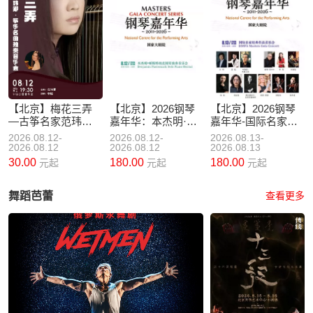
【北京】梅花三弄
【北京】2026钢琴
【北京】2026钢琴
—古筝名家范玮卿·
嘉年华：本杰明·帕
嘉年华-国际名家经
筝乐名曲独奏音乐
斯特纳克独奏音乐
典作品音乐会
2026.08.12-
2026.08.12-
2026.08.13-
会
会
2026.08.12
2026.08.12
2026.08.13
30.00
180.00
180.00
元起
元起
元起
舞蹈芭蕾
查看更多