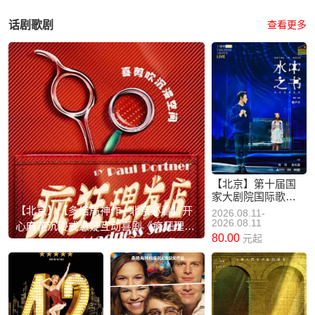
话剧歌剧
查看更多
【北京】第十届国
家大剧院国际歌剧
电影展：舞台纪录
【北京】【多结局神作 | 北京必看】开
2026.08.11-
片话剧《水中之
2026.08.11
心麻花沉浸式悬疑互动喜剧《疯狂理发
书》放映
80.00
元起
店》