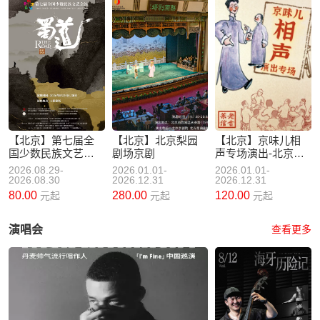
【北京】第七届全
【北京】北京梨园
【北京】京味儿相
国少数民族文艺会
剧场京剧
声专场演出-北京老
演 舞蹈诗《蜀道》
舍茶馆
2026.08.29-
2026.01.01-
2026.01.01-
2026.08.30
2026.12.31
2026.12.31
80.00
280.00
120.00
元起
元起
元起
演唱会
查看更多