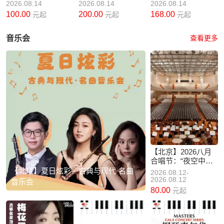
唱会
启2026亚洲巡演
的啸坤呐」2026巡
2026.08.14
2026.08.14
2026.08.14
演-北京站
100.00
200.00
168.00
元起
元起
元起
音乐会
查看更多
【北京】2026八月
合唱节：“夜空中最
亮的星”耶鲁大学威
【北京】夏日炫彩—古典与现代·名曲
2026.08.12-
芬普夫斯阿卡贝拉
2026.08.12
音乐会
合唱团音乐会
80.00
元起