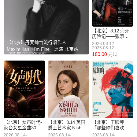
【北京】8.12 海牙
历险记——张添一
和朋友们原创音乐
【北京】丹麦帅气流行唱作人
2026.08.12-
会
2026.08.12
Maximillian「I'm Fine」巡演 北京站
180.00
元起
【北京】女声时代-
【北京】8.14 英国
【北京】王啸坤
港台女星金曲30年
爵士艺术家 Nishla
「那些你们喜欢的
致敬经典沉浸式演
Smith 携全新专辑开
不喜欢的我都喜欢
2026.08.14-
2026.08.14-
2026.08.14-