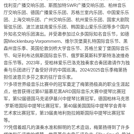
伐利亚广播交响乐团、斯图加特SWR广播交响乐团、柏林音乐
厅交响乐团、德国广播爱乐乐团、苏格兰室内乐团、中国爱乐乐
团、上海交响乐团、广州交响乐团、杭州爱乐乐团、国家大剧院
管弦乐团、波兰波兹南爱乐乐团、韩国釜山爱乐乐团等多个国内
外知名交响乐团演出。并受邀参加过众多国际知名音乐节，如德
国Mecklenburg-Vorpommern、维尔茨堡莫扎特国际音乐节、黑
森州音乐季、英国伦敦剑桥大学音乐节、苏格兰爱丁堡国际音乐
节、匈牙利布达佩斯国际音乐节、俄罗斯莫斯科罗斯特洛波维奇
音乐节等。2023年，受柏林爱乐巴洛克独奏家合奏团邀请作为独
奏与乐团进行了备受好评的中国巡演。2024/2025音乐季梅第扬
担任波恩贝多芬之家的驻厅音乐家。
??多项世界级音乐比赛中的冠军奠定了梅第扬极高的职业生涯起
点，他曾获得过第67届慕尼黑ARD国际音乐大赛中提琴比赛冠
军，第52届德国马克诺伊基兴中提琴比赛冠军，德国柏林马克思
·罗斯塔国际中提琴比赛冠军，第40届美国国际中提琴学会青年
艺术家比赛冠军，第19届奥地利勃拉姆斯国际中提琴比赛冠军
等。
??凭借着超凡的演奏水准和鲜明的艺术造诣，梅第扬得到了许多