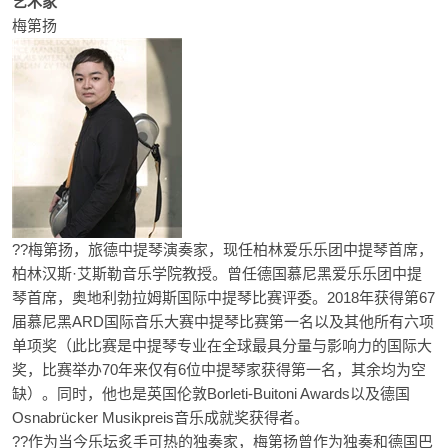
艺术家
梅第扬
??梅第扬，旅德中提琴演奏家，现任柏林爱乐乐团中提琴首席，
柏林汉斯·艾斯勒音乐学院教授。曾任德国慕尼黑爱乐乐团中提
琴首席，奥地利勃拉姆斯国际中提琴比赛评委。2018年获得第67
届慕尼黑ARD国际音乐大赛中提琴比赛第一名以及其他所有六项
单项奖（此比赛是中提琴专业在全球最具分量与影响力的国际大
奖，比赛举办70年来仅有6位中提琴家获得第一名，其余均为空
缺）。同时，他也是英国伦敦Borleti-Buitoni Awards以及德国
Osnabrücker Musikpreis音乐成就奖获得者。
??作为当今乐坛炙手可热的独奏家，梅第扬曾作为独奏和德国巴