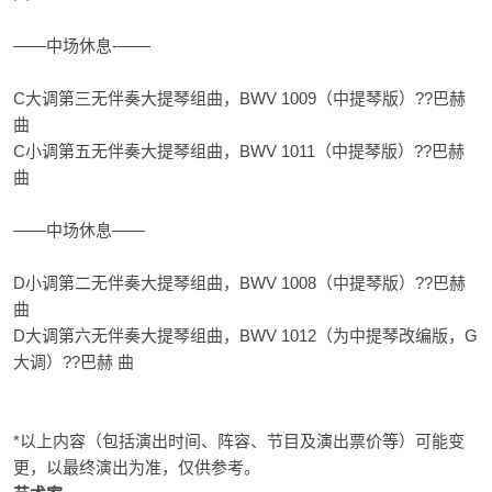
——中场休息-——
C大调第三无伴奏大提琴组曲，BWV 1009（中提琴版）??巴赫
曲
C小调第五无伴奏大提琴组曲，BWV 1011（中提琴版）??巴赫
曲
——中场休息——
D小调第二无伴奏大提琴组曲，BWV 1008（中提琴版）??巴赫
曲
D大调第六无伴奏大提琴组曲，BWV 1012（为中提琴改编版，G
大调）??巴赫 曲
*以上内容（包括演出时间、阵容、节目及演出票价等）可能变
更，以最终演出为准，仅供参考。